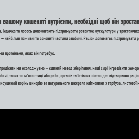
 вашому кошеняті нутрієнти, необхідні щоб він зроста
, індичка та лосось допомагають підтримувати розвиток мускулатури у зростаючих 
стки – найбільш поживні та соковиті частини здобичі. Раціон допомагає підтримуват
 протеїнами, яких він потребує.
і інгредієнти ми охолоджуємо – єдиний метод зберігання, наші сирі інгредієнти замор
і, таких як м’ясо птиці або риби, органів та їстівних кісток для відтворення раціо
исушений корінь цикорію та натурального джерела клітковини з гарбуза, листової к