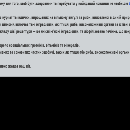
тому для того, щоб бути здоровими та перебувати у найкращій кондиції їм необхідні
з курчат та індички, вирощених на вільному вигулі та риби, виловленої в дикій прир
ілком), включає такі інгредієнти, як птиця, риба, високопоживні органи та їстівні
кладу цієї рецептури – це якісні м’ясні інгредієнти, та ліофілізована печінка, що 
ело есенціальних протеїнів, вітамінів та мінералів.
них та соковитих частин здобичі, таких як птиця або риба, високопоживні органи т
тивно жадає ваш кіт.