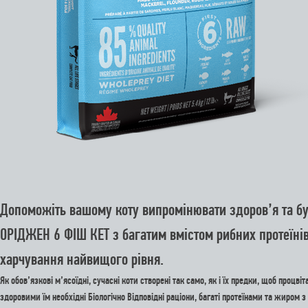
Допоможіть вашому коту випромінювати здоров’я та б
ОРІДЖЕН 6 ФІШ КЕТ з багатим вмістом рибних протеїні
харчування найвищого рівня.
Як обов’язкові м’ясоїдні, сучасні коти створені так само, як і їх предки, щоб процвіт
здоровими їм необхідні Біологічно Відповідні раціони, багаті протеїнами та жиром з