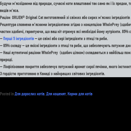
Будучи м’ясоїдними від природи, сучасні коти влаштовані так само як і їх предки, 
видів м’яса.
Раціон ORIJEN® Original Cat виготовлений зі свіжих або сирих м’ясних інгредієнтів 
Рецептура сповнена м’ясними інгредієнтами згідно з концепцією WholePrey (здобич ц
частин здобичі, гарантуючи, що ваш кіт отримує всі необхідні йому нутрієнти. 85% с
–
Перші 5 інгредієнтів
– це свіжі або сирі інгредієнти з птиці та риби.
– 85% складу – це якісні інгредієнти з птиці та риби, що забезпечують потужне джер
– Наші аутентичні раціони WholePrey (здобич цілком) складаються з найбільш пожив
природі.
– Ліофілізоване покриття забезпечує потужний аромат сирої печінки, якого інстинк
З гордістю приготовано в Канаді з найкращих світових інгредієнтів.
Posted in
Для дорослих котів
,
Для кошенят
,
Корми для котів