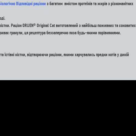
Біологічно Відповідні раціони
з багатим вмістом протеїнів та жирів з різноманітних
оді.
 кістки. Раціон ORIJEN® Original Cat виготовлений з найбільш поживних та соковитих
покриває гранули, ця рецептура беззаперечно поза будь-якими порівняннями.
а їстівні кістки, відтворюючи раціони, якими харчувались предки котів у дикій