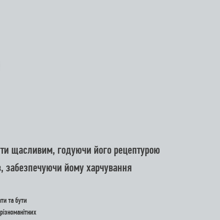
ути щасливим, годуючи його рецептурою
в, забезпечуючи йому харчування
ати та бути
 різноманітних