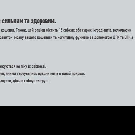
в сильним та здоровим.
кошенят. Також, цей раціон містить 15 свіжих або сирих інгредієнтів, включаючи
и розвиток мозку вашого кошеняти та когнітивну функцію за допомогою ДГК та ЕПК з
ожуються на піку їх свіжості.
нів, якими харчувались предки котів в дикій природі.
апусти, цільних яблук та груш.