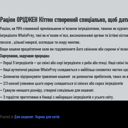
Раціон ОРІДЖЕН Кіттен створений спеціально, щоб дати
Раціон, на 90% сповнений преміальними м’ясними інгредієнтами, такими як курчата
інгредієнти WholePrey, такі як м’язове м’ясо, високопоживні органи та їстівні кі
лососю , цільної макрелі, оселедцю та жиру минтаю.
Ваше кошеня процвітатиме коли ви годуватимете його свіжими або сирими м’ясними
Харчування, задумане природо
ю
– Перші 5 інгредієнтів – це свіжі або сирі інгредієнти з риби або птиці. Наші свіж
– Наші аутентичні раціони WholePrey складаються з найбільш соковитих частин здобич
– Допомагає підтримувати травлення кошенят за допомогою пребіотиків, таких як в
– 2/3 кожної упаковки цього корму складається зі свіжих або сирих інгредієнтів
– Гранули меншого розміру, створені спеціально для кошенят.
– З гордістю приготовано в Канаді з найкращих інгредієнтів з усього світу.
Posted in
Для кошенят
,
Корми для котів